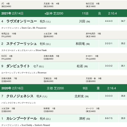
JC 4着
天皇賞・秋 4着
毎日王冠 6着
(東京2400)
(東京2000)
(東京1800)
2月14日
※阪神 芝2200
11頭
良
2:10.4
2021年
ラヴズオンリーユー
4
牝5
川田
4-4-4-3
34.7
(1人)
(54)
ディープインパクト × Storm Cat × Mr. Prospector
有馬記念 10着
エ女王杯 3着
府中牝馬S 5着
(中山2500)
(阪神2200)
(東京1800)
ステイフーリッシュ
2
牡6
和田竜
2-2-2-1
35.2
(3人)
(56)
ステイゴールド × キングカメハメハ × Silver Hawk
AJCC 4着
京都大賞典 5着
ｵｰﾙｶﾏｰ 3着
(中山2200)
(京都2400)
(中山2200)
ダンビュライト
9
セ7
松若
3-3-3-2
35.1
(6人)
(56)
ルーラーシップ × サンデーサイレンス × Riverman
京都大賞典 7着
宝塚記念 9着
天皇賞・春 9着
(京都2400)
(阪神2200)
(京都3200)
2月16日
京都 芝2200
9頭
重
2:16.4
2020年
クロノジェネシス
7
牝4
北村友
3-3-3-3
35.8
(1人)
(54)
バゴ × クロフネ × サンデーサイレンス
エ女王杯 5着
秋華賞 1着
オークス 3着
(京都2200)
(京都2000)
(東京2400)
カレンブーケドール
1
牝4
津村
8-8-7-5
35.9
(2人)
(53)
ディープインパクト × Scat Daddy × Seeker's Reward