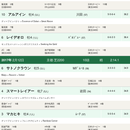
菊花賞 2着
ｾﾝﾄﾗｲﾄ記念 9着
日本ダービー 13着
(京都3000)
(中山2200)
(東京2400)
アルアイン
10
牡4
川田
5-5-6-4
36.2
(3人)
(57)
ディープインパクト × Essence of Dubai × Great Above
菊花賞 7着
ｾﾝﾄﾗｲﾄ記念 2着
日本ダービー 5着
(京都3000)
(中山2200)
(東京2400)
レイデオロ
6
牡4
ﾊﾞﾙｼﾞｭｰ
6-6-2-3
36.4
(1人)
(57)
キングカメハメハ × シンボリクリスエス × Seeking the Gold
JC 2着
神戸新聞杯 1着
日本ダービー 1着
(東京2400)
(阪神2400)
(東京2400)
2月12日
京都 芝2200
10頭
稍
2:14.1
2017年
サトノクラウン
6
牡5
Mﾃﾞﾑｰﾛ
3-3-3-3
34.9
(3人)
(58)
Marju × Rossini × Vettori
香港ｳﾞｧｰｽﾞ 1着
天皇賞・秋 14着
宝塚記念 6着
(香港2400)
(東京2000)
(阪神2200)
スマートレイアー
4
牝7
岩田
4-4-4-4
34.8
(5人)
(54)
ディープインパクト × ホワイトマズル × グルームダンサー
香港ｳﾞｧｰｽﾞ 5着
府中牝馬S 3着
ｳﾞｨｸﾄﾘｱM 4着
(香港2400)
(東京1800)
(東京1600)
マカヒキ
3
牡4
ﾑｰｱ
5-5-5-4
34.9
(1人)
(57)
ディープインパクト × フレンチデピュティ × Rainbow Corner
凱旋門賞 14着
ﾆｴﾙ賞 1着
日本ダービー 1着
(仏国2400)
(仏国2400)
(東京2400)