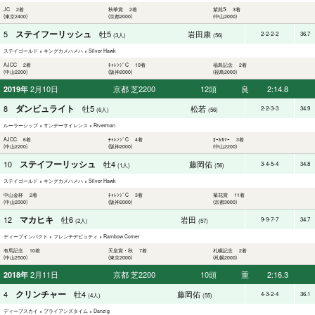
JC 2着
秋華賞 2着
紫苑S 3着
(東京2400)
(京都2000)
(中山2000)
ステイフーリッシュ
5
牡5
岩田康
2-2-2-2
36.7
(3人)
(56)
ステイゴールド × キングカメハメハ × Silver Hawk
AJCC 2着
ﾁｬﾚﾝｼﾞC 10着
福島記念 2着
(中山2200)
(阪神2000)
(福島2000)
2月10日
京都 芝2200
12頭
良
2:14.8
2019年
ダンビュライト
8
牡5
松若
2-2-3-3
34.9
(6人)
(56)
ルーラーシップ × サンデーサイレンス × Riverman
AJCC 6着
ﾁｬﾚﾝｼﾞC 4着
ｵｰﾙｶﾏｰ 3着
(中山2200)
(阪神2000)
(中山2200)
ステイフーリッシュ
10
牡4
藤岡佑
3-4-5-4
34.8
(1人)
(56)
ステイゴールド × キングカメハメハ × Silver Hawk
中山金杯 2着
ﾁｬﾚﾝｼﾞC 3着
菊花賞 11着
(中山2000)
(阪神2000)
(京都3000)
マカヒキ
12
牡6
岩田
9-9-7-7
34.7
(2人)
(57)
ディープインパクト × フレンチデピュティ × Rainbow Corner
有馬記念 10着
天皇賞・秋 7着
札幌記念 2着
(中山2500)
(東京2000)
(札幌2000)
2月11日
京都 芝2200
10頭
重
2:16.3
2018年
クリンチャー
4
牡4
藤岡佑
4-3-2-4
36.1
(4人)
(55)
ディープスカイ × ブライアンズタイム × Danzig