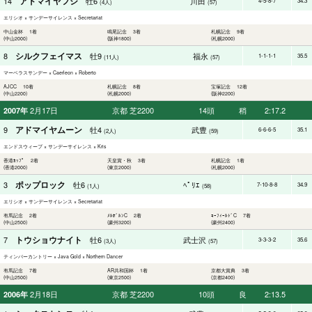
アドマイヤフジ
14
牡6
川田
4-5-8-7
34.3
(4人)
(57)
エリシオ × サンデーサイレンス × Secretariat
中山金杯 1着
鳴尾記念 3着
札幌記念 9着
(中山2000)
(阪神1800)
(札幌2000)
シルクフェイマス
8
牡9
福永
1-1-1-1
35.5
(11人)
(57)
マーベラスサンデー × Caerleon × Roberto
AJCC 10着
札幌記念 8着
宝塚記念 12着
(中山2200)
(札幌2000)
(阪神2200)
2月17日
京都 芝2200
14頭
稍
2:17.2
2007年
アドマイヤムーン
9
牡4
武豊
6-6-6-5
35.1
(2人)
(59)
エンドスウィープ × サンデーサイレンス × Kris
香港ｶｯﾌﾟ 2着
天皇賞・秋 3着
札幌記念 1着
(香港2000)
(東京2000)
(札幌2000)
ポップロック
3
牡6
ﾍﾟﾘｴ
7-10-8-8
34.9
(1人)
(58)
エリシオ × サンデーサイレンス × Secretariat
有馬記念 2着
ﾒﾙﾎﾞﾙﾝC 2着
ｺｰﾌｨｰﾙﾄﾞC 7着
(中山2500)
(豪州3200)
(豪州2400)
トウショウナイト
7
牡6
武士沢
3-3-3-2
35.6
(3人)
(57)
ティンバーカントリー × Java Gold × Northern Dancer
有馬記念 7着
AR共和国杯 1着
京都大賞典 3着
(中山2500)
(東京2500)
(京都2400)
2月18日
京都 芝2200
10頭
良
2:13.5
2006年