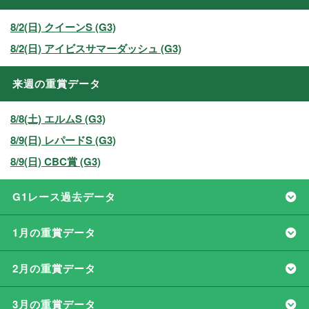
8/2(日) クイーンS (G3)
8/2(日) アイビスサマーダッシュ (G3)
来週の重賞データ
8/8(土) エルムS (G3)
8/9(日) レパードS (G3)
8/9(日) CBC賞 (G3)
G1レース過去データ
1月の重賞データ
2月の重賞データ
3月の重賞データ