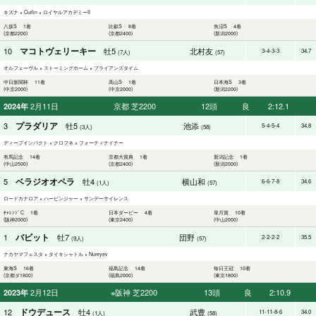
キズナ × Curlin × ロイヤルアカデミーII
八坂S 1着
比叡S 8着
魚沼S 4着
(京都2200)
(京都2400)
(新潟2000)
マコトヴェリーキー
10
牡5
北村友
3-4-3-3
34.7
(7人)
(57)
オルフェーヴル × ストーミングホーム × ブライアンズタイム
中日新聞杯 11着
高山S 1着
日本海S 3着
(中京2000)
(中京2000)
(新潟2200)
2月11日
京都 芝2200
12頭
良
2:12.1
2024年
プラダリア
3
牡5
池添
5-4-5-4
34.8
(3人)
(58)
ディープインパクト × クロフネ × フォーティナイナー
有馬記念 14着
京都大賞典 1着
新潟記念 1着
(中山2500)
(京都2400)
(新潟2000)
ベラジオオペラ
5
牡4
横山和
6-6-7-8
34.6
(1人)
(57)
ロードカナロア × ハービンジャー × サンデーサイレンス
ﾁｬﾚﾝｼﾞC 1着
日本ダービー 4着
皐月賞 10着
(阪神2000)
(東京2400)
(中山2000)
バビット
1
牡7
団野
2-2-2-2
35.5
(9人)
(57)
ナカヤマフェスタ × タイキシャトル × Nureyev
東海S 16着
福島記念 14着
毎日王冠 10着
(京都ダ1800)
(福島2000)
(東京1800)
2月12日
※阪神 芝2200
13頭
良
2:10.9
2023年
ドウデュース
12
牡4
武豊
11-11-8-6
34.0
(1人)
(58)