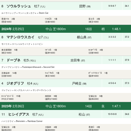
ソウルラッシュ
8
牡7
団野
9-9-8-7
34.1
(1人)
(59)
ルーラーシップ × マンハッタンカフェ × Storm Cat
香港ﾏｲﾙ 2着
ﾏｲﾙCS 1着
富士S 2着
(香港1600)
(京都1600)
(東京1600)
2月25日
中山 芝1800m
16頭
稍
1:48.1
2024年
マテンロウスカイ
8
セ7
横山典
3-3-3-2
37.2
(7人)
(57)
モーリス × スペシャルウィーク × トニービン
東京新聞杯 5着
ﾘｹﾞﾙS 1着
ｶｼｵﾍﾟｱS 4着
(東京1600)
(阪神1600)
(京都1800)
ドーブネ
7
牡5
吉田隼
1-1-1-1
37.9
(10人)
(57)
ディープインパクト × Footstepsinthesand × Second Set
京都金杯 14着
ｷｬﾋﾟﾀﾙS 1着
ﾎﾟｰﾄｱｲﾗﾝﾄﾞS 1着
(京都1600)
(東京1600)
(阪神1600)
ジオグリフ
4
牡4
戸崎圭
4-5-6-4
37.3
(4人)
(58)
ドレフォン × キングカメハメハ × サンデーサイレンス
ﾁｬﾝﾋﾟｵﾝｽﾞC 15着
南部杯 9着
宝塚記念 9着
(中京ダ1800)
(盛岡ダ1600)
(阪神2200)
2月26日
中山 芝1800m
14頭
良
1:47.1
2023年
ヒシイグアス
11
牡7
松山
10-9-8-8
34.6
(4人)
(57)
ハーツクライ × Bernstein × Rainbow Corner
宝塚記念 2着
大阪杯 4着
香港C 2着
(阪神2200)
(阪神2000)
(香港2000)