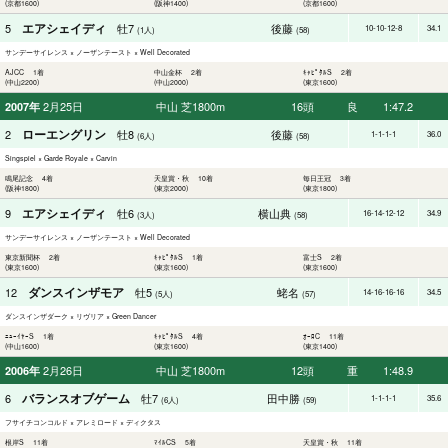
(京都1600)
(阪神1400)
(京都1600)
エアシェイディ
5
牡7
後藤
10-10-12-8
34.1
(1人)
(58)
サンデーサイレンス × ノーザンテースト × Well Decorated
AJCC 1着
中山金杯 2着
ｷｬﾋﾟﾀﾙS 2着
(中山2200)
(中山2000)
(東京1600)
2月25日
中山 芝1800m
16頭
良
1:47.2
2007年
ローエングリン
2
牡8
後藤
1-1-1-1
36.0
(6人)
(58)
Singspiel × Garde Royale × Carvin
鳴尾記念 4着
天皇賞・秋 10着
毎日王冠 3着
(阪神1800)
(東京2000)
(東京1800)
エアシェイディ
9
牡6
横山典
16-14-12-12
34.9
(3人)
(58)
サンデーサイレンス × ノーザンテースト × Well Decorated
東京新聞杯 2着
ｷｬﾋﾟﾀﾙS 1着
富士S 2着
(東京1600)
(東京1600)
(東京1600)
ダンスインザモア
12
牡5
蛯名
14-16-16-16
34.5
(5人)
(57)
ダンスインザダーク × リヴリア × Green Dancer
ﾆｭｰｲﾔｰS 1着
ｷｬﾋﾟﾀﾙS 4着
ｵｰﾛC 11着
(中山1600)
(東京1600)
(東京1400)
2月26日
中山 芝1800m
12頭
重
1:48.9
2006年
バランスオブゲーム
6
牡7
田中勝
1-1-1-1
35.6
(6人)
(59)
フサイチコンコルド × アレミロード × ディクタス
根岸S 11着
ﾏｲﾙCS 5着
天皇賞・秋 11着