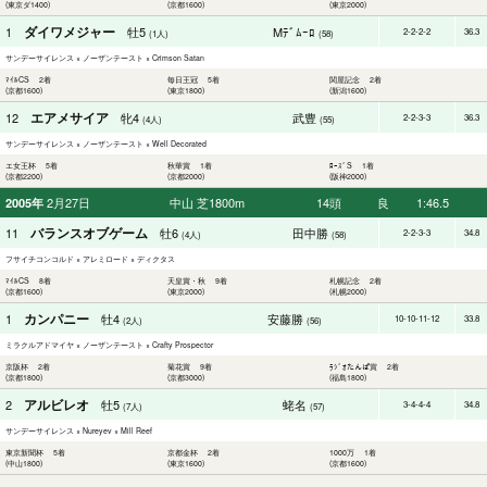
(東京ダ1400)
(京都1600)
(東京2000)
ダイワメジャー
1
牡5
Mﾃﾞﾑｰﾛ
2-2-2-2
36.3
(1人)
(58)
サンデーサイレンス × ノーザンテースト × Crimson Satan
ﾏｲﾙCS 2着
毎日王冠 5着
関屋記念 2着
(京都1600)
(東京1800)
(新潟1600)
エアメサイア
12
牝4
武豊
2-2-3-3
36.3
(4人)
(55)
サンデーサイレンス × ノーザンテースト × Well Decorated
エ女王杯 5着
秋華賞 1着
ﾛｰｽﾞS 1着
(京都2200)
(京都2000)
(阪神2000)
2月27日
中山 芝1800m
14頭
良
1:46.5
2005年
バランスオブゲーム
11
牡6
田中勝
2-2-3-3
34.8
(4人)
(58)
フサイチコンコルド × アレミロード × ディクタス
ﾏｲﾙCS 8着
天皇賞・秋 9着
札幌記念 2着
(京都1600)
(東京2000)
(札幌2000)
カンパニー
1
牡4
安藤勝
10-10-11-12
33.8
(2人)
(56)
ミラクルアドマイヤ × ノーザンテースト × Crafty Prospector
京阪杯 2着
菊花賞 9着
ﾗｼﾞｵたんぱ賞 2着
(京都1800)
(京都3000)
(福島1800)
アルビレオ
2
牡5
蛯名
3-4-4-4
34.8
(7人)
(57)
サンデーサイレンス × Nureyev × Mill Reef
東京新聞杯 5着
京都金杯 2着
1000万 1着
(中山1800)
(東京1600)
(京都1600)