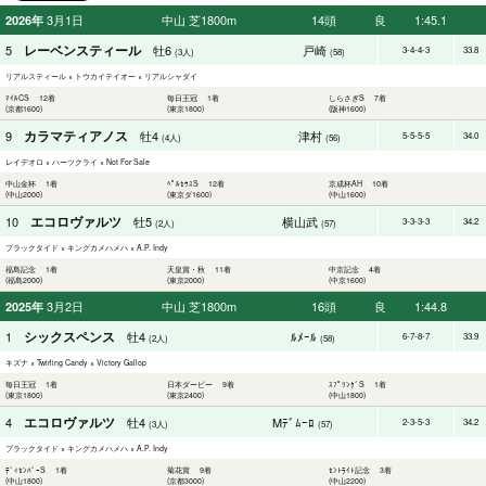
3月1日
中山 芝1800m
14頭
良
1:45.1
2026年
レーベンスティール
5
牡6
戸崎
3-4-4-3
33.8
(3人)
(58)
リアルスティール × トウカイテイオー × リアルシャダイ
ﾏｲﾙCS 12着
毎日王冠 1着
しらさぎS 7着
(京都1600)
(東京1800)
(阪神1600)
カラマティアノス
9
牡4
津村
5-5-5-5
34.0
(4人)
(56)
レイデオロ × ハーツクライ × Not For Sale
中山金杯 1着
ﾍﾟﾙｾｳｽS 12着
京成杯AH 10着
(中山2000)
(東京ダ1600)
(中山1600)
エコロヴァルツ
10
牡5
横山武
3-3-3-3
34.2
(2人)
(57)
ブラックタイド × キングカメハメハ × A.P. Indy
福島記念 1着
天皇賞・秋 11着
中京記念 4着
(福島2000)
(東京2000)
(中京1600)
3月2日
中山 芝1800m
16頭
良
1:44.8
2025年
シックスペンス
1
牡4
ﾙﾒｰﾙ
6-7-8-7
33.9
(2人)
(58)
キズナ × Twirling Candy × Victory Gallop
毎日王冠 1着
日本ダービー 9着
ｽﾌﾟﾘﾝｸﾞS 1着
(東京1800)
(東京2400)
(中山1800)
エコロヴァルツ
4
牡4
Mﾃﾞﾑｰﾛ
2-3-5-3
34.2
(3人)
(57)
ブラックタイド × キングカメハメハ × A.P. Indy
ﾃﾞｨｾﾝﾊﾞｰS 1着
菊花賞 9着
ｾﾝﾄﾗｲﾄ記念 3着
(中山1800)
(京都3000)
(中山2200)