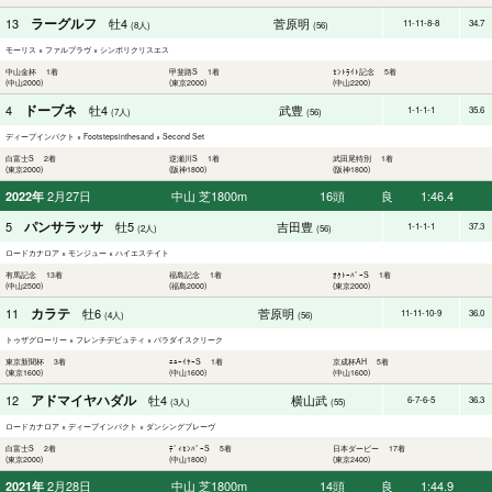
ラーグルフ
13
牡4
菅原明
11-11-8-8
34.7
(8人)
(56)
モーリス × ファルブラヴ × シンボリクリスエス
中山金杯 1着
甲斐路S 1着
ｾﾝﾄﾗｲﾄ記念 5着
(中山2000)
(東京2000)
(中山2200)
ドーブネ
4
牡4
武豊
1-1-1-1
35.6
(7人)
(56)
ディープインパクト × Footstepsinthesand × Second Set
白富士S 2着
逆瀬川S 1着
武田尾特別 1着
(東京2000)
(阪神1800)
(阪神1800)
2月27日
中山 芝1800m
16頭
良
1:46.4
2022年
パンサラッサ
5
牡5
吉田豊
1-1-1-1
37.3
(2人)
(56)
ロードカナロア × モンジュー × ハイエステイト
有馬記念 13着
福島記念 1着
ｵｸﾄｰﾊﾞｰS 1着
(中山2500)
(福島2000)
(東京2000)
カラテ
11
牡6
菅原明
11-11-10-9
36.0
(4人)
(56)
トゥザグローリー × フレンチデピュティ × パラダイスクリーク
東京新聞杯 3着
ﾆｭｰｲﾔｰS 1着
京成杯AH 5着
(東京1600)
(中山1600)
(中山1600)
アドマイヤハダル
12
牡4
横山武
6-7-6-5
36.3
(3人)
(55)
ロードカナロア × ディープインパクト × ダンシングブレーヴ
白富士S 2着
ﾃﾞｨｾﾝﾊﾞｰS 5着
日本ダービー 17着
(東京2000)
(中山1800)
(東京2400)
2月28日
中山 芝1800m
14頭
良
1:44.9
2021年