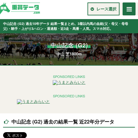
レース選択
中山記念 (G2) 過去10年データ 結果一覧まとめ。3着以内馬の血統(父・母父・母母
父)・騎手・上がり3ハロン・通過順・近3走・馬番・人気。スマホ対応。
中山記念 (G2)
中山 芝1800m
SPONSORED LINKS
SPONSORED LINKS
中山記念 (G2) 過去の結果一覧 近22年分データ