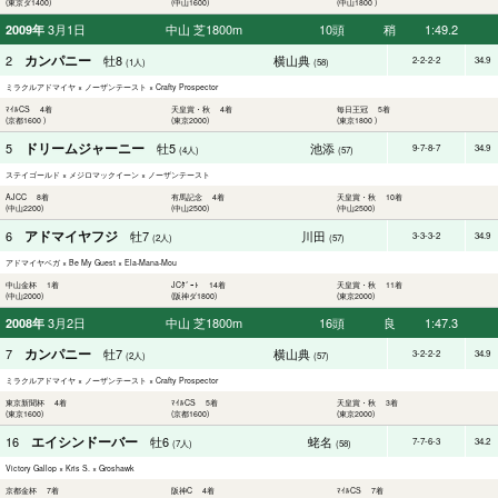
(東京ダ1400)
(中山1600)
(中山1800 )
3月1日
中山 芝1800m
10頭
稍
1:49.2
2009年
カンパニー
2
牡8
横山典
2-2-2-2
34.9
(1人)
(58)
ミラクルアドマイヤ × ノーザンテースト × Crafty Prospector
ﾏｲﾙCS 4着
天皇賞・秋 4着
毎日王冠 5着
(京都1600 )
(東京2000)
(東京1800 )
ドリームジャーニー
5
牡5
池添
9-7-8-7
34.9
(4人)
(57)
ステイゴールド × メジロマックイーン × ノーザンテースト
AJCC 8着
有馬記念 4着
天皇賞・秋 10着
(中山2200)
(中山2500)
(中山2500)
アドマイヤフジ
6
牡7
川田
3-3-3-2
34.9
(2人)
(57)
アドマイヤベガ × Be My Guest × Ela-Mana-Mou
中山金杯 1着
JCﾀﾞｰﾄ 14着
天皇賞・秋 11着
(中山2000)
(阪神ダ1800)
(東京2000)
3月2日
中山 芝1800m
16頭
良
1:47.3
2008年
カンパニー
7
牡7
横山典
3-2-2-2
34.9
(2人)
(57)
ミラクルアドマイヤ × ノーザンテースト × Crafty Prospector
東京新聞杯 4着
ﾏｲﾙCS 5着
天皇賞・秋 3着
(東京1600)
(京都1600)
(東京2000)
エイシンドーバー
16
牡6
蛯名
7-7-6-3
34.2
(7人)
(58)
Victory Gallop × Kris S. × Groshawk
京都金杯 7着
阪神C 4着
ﾏｲﾙCS 7着