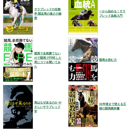
サラブレッドの生物
一から始める！サラ
学:競走馬の速さの秘
ブレッド血統入門
密
競馬で全然勝てない
ので競馬でFIREした
競馬を読む力
男にコツを聞いてみ
た
馬はなぜ走るのか や
30年後まで使える王
さしいサラブレッド
様の競馬教科書
学