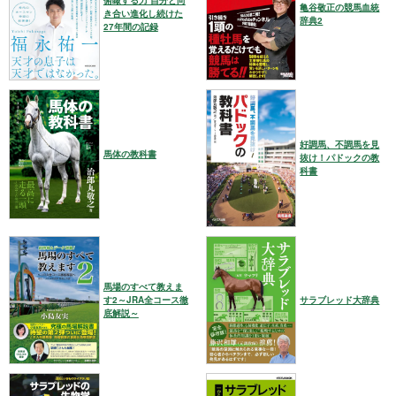
俯瞰する力 自分と向
亀谷敬正の競馬血統
き合い進化し続けた
辞典2
27年間の記録
好調馬、不調馬を見
馬体の教科書
抜け！パドックの教
科書
馬場のすべて教えま
す2～JRA全コース徹
サラブレッド大辞典
底解説～