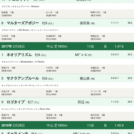
クロフネ × ネオユニヴァース × Nureyev
秋華賞 7着
ｸｲｰﾝS 1着
NHKﾏｲﾙC 1着
(京都2000)
(札幌1800)
(東京1600)
マルターズアポジー
8
牡6
柴田善
1-1-1-1
36.6
(6人)
(56)
ゴスホークケン × Old Trieste × サンシャインフォーエヴァー
ﾏｲﾙCS 15着
京成杯AH 4着
関屋記念 1着
(京都1600)
(中山1600)
(新潟1600)
2月26日
中山 芝1800m
11頭
良
1:47.6
2017年
ネオリアリズム
1
牡6
Mﾃﾞﾑｰﾛ
3-2-2-3
34.3
(3人)
(57)
ネオユニヴァース × Meadowlake × In Reality
香港ﾏｲﾙ 9着
ﾏｲﾙCS 3着
札幌記念 1着
(香港1600)
(京都1600)
(札幌2000)
サクラアンプルール
5
牡6
横山典
9-8-8-7
33.8
(8人)
(56)
キングカメハメハ × サンデーサイレンス × ノーザンテースト
白富士S 2着
美浦S 1着
ﾉﾍﾞﾝﾊﾞｰS 4着
(東京2000)
(中山1800)
(東京2000)
ロゴタイプ
9
牡7
田辺
1-1-2-2
34.5
(7人)
(56)
ローエングリン × サンデーサイレンス × Risen Star
香港ﾏｲﾙ 5着
天皇賞・秋 5着
毎日王冠 8着
(香港1600)
(東京2000)
(東京1800)
2月28日
中山 芝1800m
11頭
良
1:45.9
2016年
ドゥラメンテ
9
牡4
Mﾃﾞﾑｰﾛ
5-5-5-4
34.1
(1人)
(57)