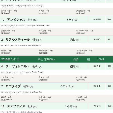
キングカメハメハ × サンデーサイレンス × トニービン
日本ダービー 1着
皐月賞 1着
共同通信杯 2着
(東京2400)
(中山2000)
(東京1800)
アンビシャス
10
牡4
ﾙﾒｰﾙ
10-10-9-9
33.6
(4人)
(55)
ディープインパクト × エルコンドルパサー × Rainbow Quest
天皇賞・秋 5着
毎日王冠 6着
ﾗｼﾞｵNIKKEI賞 1着
(東京2000)
(東京1800)
(福島1800)
リアルスティール
2
牡4
福永
5-5-6-5
34.1
(2人)
(55)
ディープインパクト × Storm Cat × Mr.Prospector
菊花賞 2着
神戸新聞杯 2着
日本ダービー 4着
(京都3000)
(阪神2400)
(東京2400)
3月1日
中山 芝1800m
11頭
稍
1:50.3
2015年
ヌーヴォレコルト
4
牝4
岩田
3-3-3-4
35.6
(3人)
(54)
ハーツクライ × スピニングワールド × Chief's Crown
エ女王杯 2着
秋華賞 2着
ﾛｰｽﾞS 1着
(京都2200)
(京都2000)
(阪神1800)
ロゴタイプ
7
牡5
Cﾃﾞﾑｰﾛ
2-2-2-1
35.8
(2人)
(57)
ローエングリン × サンデーサイレンス × Risen Star
根岸S 8着
中山金杯 2着
ﾏｲﾙCS 7着
(東京ダ1400)
(中山2000)
(京都1600)
ステファノス
11
牡4
ｼｭﾀﾙｹ
7-6-7-7
35.6
(4人)
(55)
ディープインパクト × クロフネ × Seeking the Gold