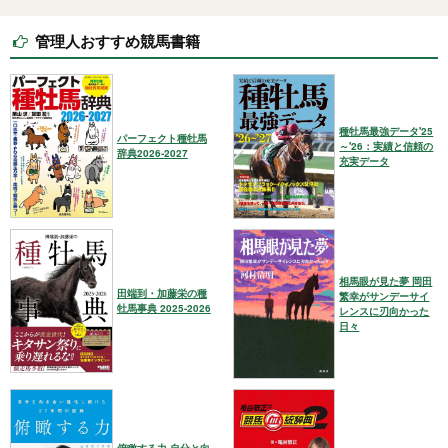
管理人おすすめ競馬書籍
種牡馬最強データ'25
パーフェクト種牡馬
～'26：実績と信頼の
辞典2026-2027
充実データ
相馬眼が見た夢 岡田
田端到・加藤栄の種
繁幸がサンデーサイ
牡馬事典 2025-2026
レンスに刃向かった
日々