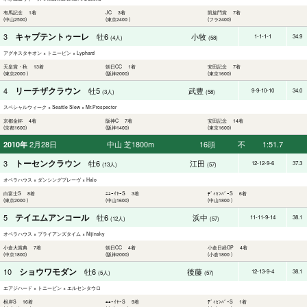
有馬記念 1着
JC 3着
凱旋門賞 7着
(中山2500)
(東京2400 )
(フラ2400)
キャプテントゥーレ
3
牡6
小牧
1-1-1-1
34.9
(4人)
(58)
アグネスタキオン × トニービン × Lyphard
天皇賞・秋 13着
朝日CC 1着
安田記念 7着
(東京2000 )
(阪神2000)
(東京1600)
リーチザクラウン
4
牡5
武豊
9-9-10-10
34.0
(3人)
(58)
スペシャルウィーク × Seattle Slew × Mr.Prospector
京都金杯 4着
阪神C 7着
安田記念 14着
(京都1600)
(阪神1400)
(東京1600)
2月28日
中山 芝1800m
16頭
不
1:51.7
2010年
トーセンクラウン
3
牡6
江田
12-12-9-6
37.3
(13人)
(57)
オペラハウス × ダンシングブレーヴ × Halo
白富士S 8着
ﾆｭｰｲﾔｰS 3着
ﾃﾞｨｾﾝﾊﾞｰS 6着
(東京2000 )
(中山1600)
(中山1800 )
テイエムアンコール
5
牡6
浜中
11-11-9-14
38.1
(12人)
(57)
オペラハウス × ブライアンズタイム × Nijinsky
小倉大賞典 7着
朝日CC 4着
小倉日経OP 4着
(中京1800)
(阪神2000)
(小倉1800 )
ショウワモダン
10
牡6
後藤
12-13-9-4
38.1
(5人)
(57)
エアジハード × トニービン × エルセンタウロ
根岸S 16着
ﾆｭｰｲﾔｰS 9着
ﾃﾞｨｾﾝﾊﾞｰS 1着