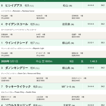
ヒシイグアス
8
牡5
松山
4-4-4-4
34.2
(1人)
(56)
ハーツクライ × Bernstein × Rainbow Corner
中山金杯 1着
ｳｪﾙｶﾑS 1着
石和特別 1着
(中山2000)
(東京2000)
(東京1800)
ケイデンスコール
4
牡5
岩田康
5-5-4-4
34.2
(5人)
(56)
ロードカナロア × ハーツクライ × アレミロード
京都金杯 1着
ｵｰﾛC 6着
信越S 5着
(中京1600)
(東京1400)
(新潟1400)
ウインイクシード
1
牡7
横山武
2-2-2-1
35.3
(7人)
(56)
マンハッタンカフェ × ボストンハーバー × Majestic Light
中山金杯 3着
ﾃﾞｨｾﾝﾊﾞｰS 5着
福島記念 5着
(中山2000)
(中山1800)
(福島2000)
3月1日
中山 芝1800m
9頭
良
1:46.3
2020年
ダノンキングリー
3
牡4
横山典
3-3-3-3
34.2
(1人)
(56)
ディープインパクト × Storm Cat × Honour and Glory
ﾏｲﾙCS 5着
毎日王冠 1着
日本ダービー 2着
(京都1600)
(東京1800)
(東京2400)
ラッキーライラック
7
牝5
Mﾃﾞﾑｰﾛ
3-4-4-4
34.2
(2人)
(55)
オルフェーヴル × Flower Alley × Seattle Slew
香港ヴァーズ 2着
エ女王杯 1着
府中牝馬S 3着
(香港2400)
(京都2200)
(東京1800)
ソウルスターリング
4
牝6
北村宏
2-2-2-2
35.2
(6人)
(54)