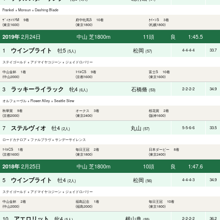
Frankel × Monsun × Dashing Blade
ｳﾞｨｸﾄﾘｱM 9着
府中牝馬S 10着
ｸｲｰﾝS 3着
(東京1600)
(東京1800)
(札幌1800)
2月24日
中山 芝1800m
11頭
良
1:45.5
2019年
ウインブライト
1
牡5
松岡
4-4-4-4
33.7
(5人)
(57)
ステイゴールド × アドマイヤコジーン × ジェイドロバリー
中山金杯 1着
ﾏｲﾙCS 9着
富士S 10着
(中山2000)
(京都1600)
(東京1600)
ラッキーライラック
3
牝4
石橋脩
2-2-2-2
34.9
(6人)
(53)
オルフェーヴル × Flower Alley × Seattle Slew
秋華賞 9着
オークス 3着
桜花賞 2着
(京都2000)
(東京2400)
(阪神1600)
ステルヴィオ
7
牡4
丸山
5-5-6-6
33.5
(2人)
(57)
ロードカナロア × ファルブラヴ × サンデーサイレンス
ﾏｲﾙCS 1着
毎日王冠 2着
日本ダービー 8着
(京都1600)
(東京1800)
(東京2400)
2月25日
中山 芝1800m
10頭
良
1:47.6
2018年
ウインブライト
5
牡4
松岡
4-4-4-3
34.9
(2人)
(56)
ステイゴールド × アドマイヤコジーン × ジェイドロバリー
中山金杯 2着
福島記念 1着
毎日王冠 10着
(中山2000)
(福島2000)
(東京1800)
アエロリット
10
牝4
横山典
2-2-2-2
36.2
(5人)
(55)