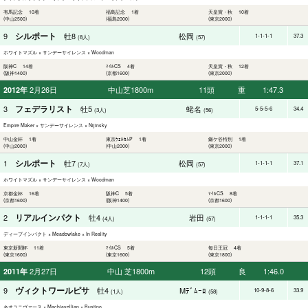
有馬記念 10着
福島記念 1着
天皇賞・秋 10着
(中山2500)
(福島2000)
(東京2000)
シルポート
9
牡8
松岡
1-1-1-1
37.3
(8人)
(57)
ホワイトマズル × サンデーサイレンス × Woodman
阪神C 14着
ﾏｲﾙCS 4着
天皇賞・秋 12着
(阪神1400)
(京都1600)
(東京2000)
2月26日
中山芝1800m
11頭
重
1:47.3
2012年
フェデラリスト
3
牡5
蛯名
5-5-5-6
34.4
(3人)
(56)
Empire Maker × サンデーサイレンス × Nijinsky
中山金杯 1着
東京ｳｪﾙｶﾑP 1着
鎌ケ谷特別 1着
(中山2000)
(中山2000)
(東京2000)
シルポート
1
牡7
松岡
1-1-1-1
37.1
(7人)
(57)
ホワイトマズル × サンデーサイレンス × Woodman
京都金杯 16着
阪神C 5着
ﾏｲﾙCS 8着
(京都1600)
(阪神1400)
(京都1600)
リアルインパクト
2
牡4
岩田
1-1-1-1
35.3
(4人)
(57)
ディープインパクト × Meadowlake × In Reality
東京新聞杯 11着
ﾏｲﾙCS 5着
毎日王冠 4着
(東京1600)
(東京1600)
(東京1800)
2月27日
中山 芝1800m
12頭
良
1:46.0
2011年
ヴィクトワールピサ
9
牡4
Mﾃﾞﾑｰﾛ
10-9-8-6
33.9
(1人)
(58)
ネオユニヴァース × Machiavellian × Bustino