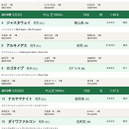
富士S 1着
ｾﾝﾄﾗｲﾄ記念 4着
白百合S 1着
(東京1600)
(新潟2200)
(京都1800)
3月2日
中山 芝1800m
15頭
稍
1:49.8
2014年
ジャスタウェイ
4
牡5
横山典
3-4-4-3
36.6
(2人)
(58)
ハーツクライ × Wild Again × Mo Exception
天皇賞・秋 1着
毎日王冠 2着
関屋記念 2着
(東京2000)
(東京1800)
(新潟1600)
アルキメデス
9
牡5
岩田
8-10-8-7
36.9
(4人)
(56)
アドマイヤムーン × Seeking the Gold × Storm Cat
朝日CC 1着
八坂S 1着
京橋特別 1着
(阪神1800)
(京都1800)
(阪神2000)
ロゴタイプ
5
牡4
Cﾃﾞﾑｰﾛ
5-6-6-3
37.1
(3人)
(58)
ローエングリン × サンデーサイレンス × Risen Star
札幌記念 5着
日本ダービー 5着
皐月賞 1着
(函館2000)
(東京2400)
(中山2000)
2月24日
中山芝1800m
15頭
良
1:47.3
2013年
ナカヤマナイト
15
牡5
柴田善
7-5-4-3
35.3
(2人)
(57)
ステイゴールド × カコイーシーズ × マルゼンスキー
有馬記念 7着
天皇賞・秋 9着
ｵｰﾙｶﾏｰ 1着
(中山2500)
(東京2000)
(中山2200)
ダイワファルコン
10
牡6
北村宏
2-2-2-2
35.5
(3人)
(56)
ジャングルポケット × サンデーサイレンス × ノーザンテースト