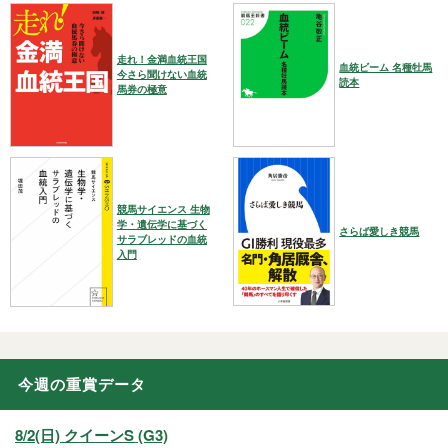
走れ！金満血統王国
血統ビーム 名種牡馬
今さら聞けない血統
読本
馬券の極意
競馬サイエンス 生物
学・遺伝学に基づく
さらば愛しき競馬
サラブレッドの血統
入門
今週の重賞データ
8/2(日) クイーンS (G3)